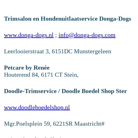
Trimsalon en Hondenuitlaatservice Donga-Dogs
www.donga-dogs.nl
;
info@donga-dogs.com
Leerlooierstraat 3, 6151DC Munstergeleen
Petcare by Renée
Houterend 84, 6171 CT Stein,
Doodle-Trimservice / Doodle Boedel Shop Ster
www.doodleboedelshop.nl
Mgr.Poelsplein 59, 6221SR Maastricht#