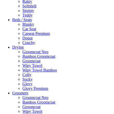
Rainy
Softshell
Stormy
Teddy
Beds / Seats
Blanky
Car Seat
Carseat Premium
Donut
Couchy
Drying
Groomcoat Neo
Bamboo Groomcoat
Groomcoat
Wipy Towel
Wipy Towel Bamboo
Colly
Socky
Glovy
Glovy Premium
Groomers
Groomcoat Neo
Bamboo Groomcoat
Groomcoat
Wipy Towel