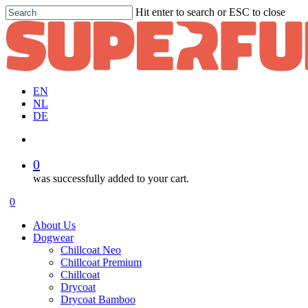
Skip
Hit enter to search or ESC to close
to
Close
main
Search
content
EN
NL
DE
account
0
was successfully added to your cart.
Menu
account
0
Menu
About Us
Dogwear
Chillcoat Neo
Chillcoat Premium
Chillcoat
Drycoat
Drycoat Bamboo