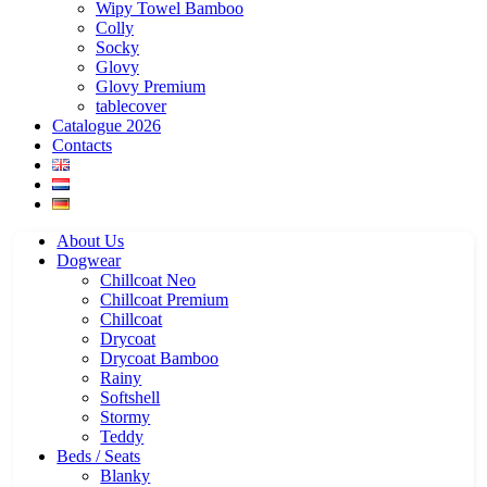
Wipy Towel Bamboo
Colly
Socky
Glovy
Glovy Premium
tablecover
Catalogue 2026
Contacts
About Us
Dogwear
Chillcoat Neo
Chillcoat Premium
Chillcoat
Drycoat
Drycoat Bamboo
Rainy
Softshell
Stormy
Teddy
Beds / Seats
Blanky