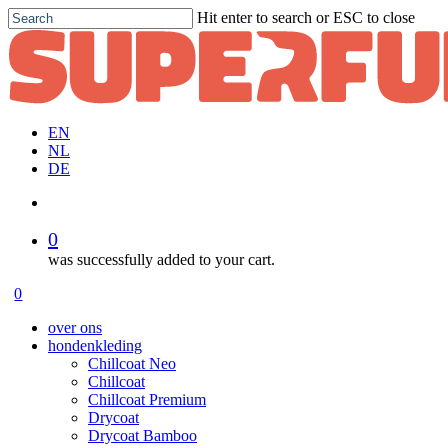
Skip
Hit enter to search or ESC to close
to
Close
main
Search
content
EN
NL
DE
account
0
was successfully added to your cart.
Menu
account
0
Menu
over ons
hondenkleding
Chillcoat Neo
Chillcoat
Chillcoat Premium
Drycoat
Drycoat Bamboo