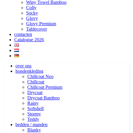
Wipy Towel Bamboo
Colly
Socky
Glovy
Glovy Premium
Tablecover
contacten
Catalogue 2026
over ons
hondenkleding
Chillcoat Neo
Chillcoat
Chillcoat Premium
Drycoat
Drycoat Bamboo
Rainy
Softshell
Stormy
Teddy
bedden / manden
Blanky