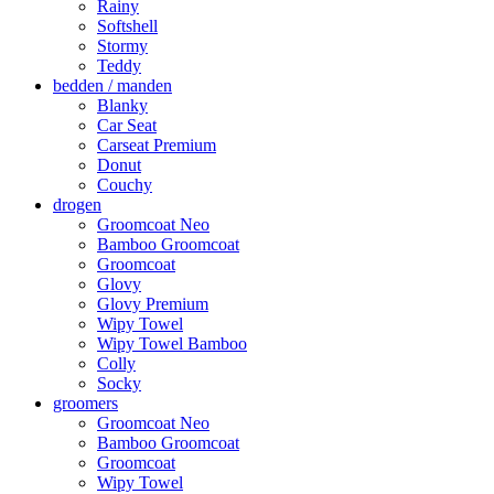
Rainy
Softshell
Stormy
Teddy
bedden / manden
Blanky
Car Seat
Carseat Premium
Donut
Couchy
drogen
Groomcoat Neo
Bamboo Groomcoat
Groomcoat
Glovy
Glovy Premium
Wipy Towel
Wipy Towel Bamboo
Colly
Socky
groomers
Groomcoat Neo
Bamboo Groomcoat
Groomcoat
Wipy Towel