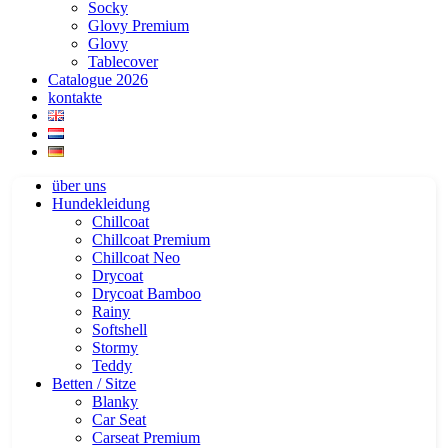
Socky
Glovy Premium
Glovy
Tablecover
Catalogue 2026
kontakte
über uns
Hundekleidung
Chillcoat
Chillcoat Premium
Chillcoat Neo
Drycoat
Drycoat Bamboo
Rainy
Softshell
Stormy
Teddy
Betten / Sitze
Blanky
Car Seat
Carseat Premium