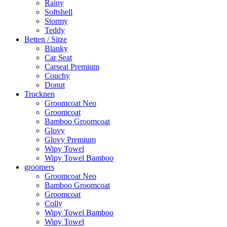
Rainy
Softshell
Stormy
Teddy
Betten / Sitze
Blanky
Car Seat
Carseat Premium
Couchy
Donut
Trocknen
Groomcoat Neo
Groomcoat
Bamboo Groomcoat
Glovy
Glovy Premium
Wipy Towel
Wipy Towel Bamboo
groomers
Groomcoat Neo
Bamboo Groomcoat
Groomcoat
Colly
Wipy Towel Bamboo
Wipy Towel