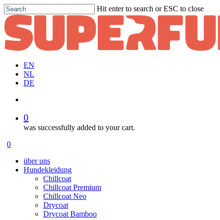
Skip
Hit enter to search or ESC to close
to
Close
main
Search
content
EN
NL
DE
account
0
was successfully added to your cart.
Menu
account
0
Menu
über uns
Hundekleidung
Chillcoat
Chillcoat Premium
Chillcoat Neo
Drycoat
Drycoat Bamboo